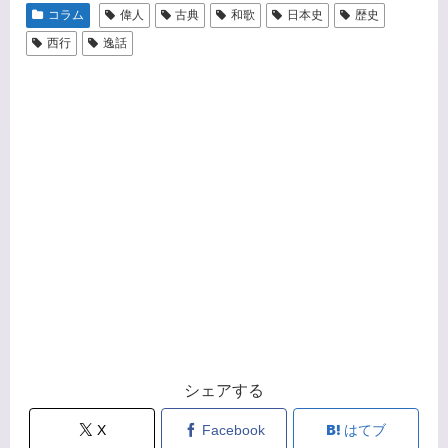
コラム
偉人
古典
和歌
日本史
歴史
西行
逸話
シェアする
X
Facebook
はてブ