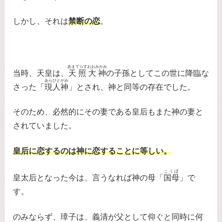
しかし、それは
禁断の恋
。
あまてらすおおみかみ
当時、天皇は、
天照大神
の子孫としてこの世に降臨な
あらひとがみ
さった「
現人神
」とされ、神と同等の存在でした。
そのため、必然的にその妻である皇后もまた神の妻と
されていました。
皇后に恋するのは神に恋することに等しい。
こくぼ
皇太后となった今は、言うなれば神の母「
国母
」で
す。
のみならず、璋子は、義清が父として仰ぐと同時に何