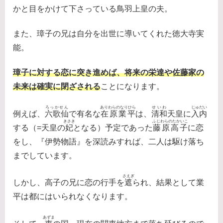
かと目をかけて下さっている鳥羽上皇の夫。
また、璋子の兄は自分を出世に導いてくれた徳大寺実
能。
璋子に対する恋に突き進めば、将来の栄達や佐藤家の
未来は確実に閉ざされる
ことになります。
ろっかせん
ありわらのなりひら
せいわ
じゅだい
例えば、
六歌仙
で有名な
在原業平
は、
清和
天皇に
入内
きさき
ふじわらのたかいこ
する（=天皇の
妃
となる）予定であった
藤原高子
に恋
をし、『伊勢物語』を深読みすれば、二人は駆け落ち
までしています。
さえぎ
しかし、高子の兄に恋の行手を
遮
られ、結果として業
平は都にはいられなくなります。
あずま