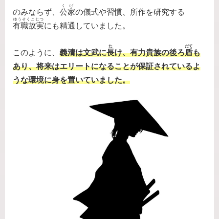
くげ
のみならず、
公家
の儀式や習慣、所作を研究する
ゆうそくこじつ
有職故実
にも精通していました。
た
だて
このように、
義清は文武に
長
け、有力貴族の後ろ
盾
も
あり、将来はエリートになることが保証されているよ
うな環境に身を置いていました。