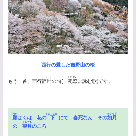
西行の愛した吉野山の桜
じせい
しにぎわ
もう一首、西行
辞世
の句(＝
死際
に詠む歌)です。
ねが
もと（した）
きさらぎ
願
はくは 花の
下
にて 春死なん その
如月
もちづき
の
望月
のころ