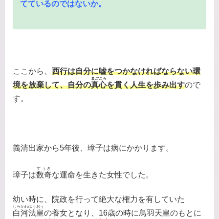
てているのではないか。
ここから、
西行は自分に嘘をつかなければならない環
まごころ
境を放棄して、自分の
真心
を貫く人生を歩み出す
ので
す。
義清出家から5年後、璋子は病にかかります。
すうき
璋子は
数奇
な運命を生きた女性でした。
幼い時に、院政を行って絶大な権力を有していた
しらかわほうおう
白河法皇
の養女となり、16歳の時に鳥羽天皇のもとに