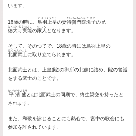
います。
とばじょうこう
たいけんもんいん
たまこ
16歳の時に、
鳥羽上皇
の妻
待賢門院
璋子
の兄
とくだいじさねよし
けにん
徳大寺実能
の
家人
となります。
そして、そのつてで、18歳の時には鳥羽上皇の
ほくめんのぶし
北面武士
に取り立てられます。
北面武士とは、上皇(院)の御所の北側に詰め、院の警護
をする武士のことです。
たいらのきよもり
平清盛
とは北面武士の同期で、終生親交を持ったと
されます。
また、和歌を詠じることにも熱心で、宮中の歌会にも
参加を許されています。