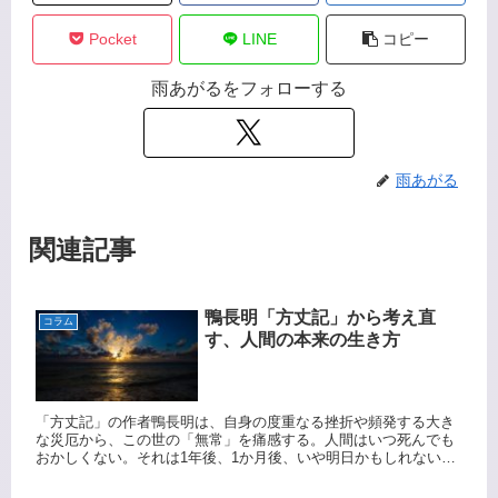
Pocket
LINE
コピー
雨あがるをフォローする
雨あがる
関連記事
鴨長明「方丈記」から考え直
コラム
す、人間の本来の生き方
「方丈記」の作者鴨長明は、自身の度重なる挫折や頻発する大き
な災厄から、この世の「無常」を痛感する。人間はいつ死んでも
おかしくない。それは1年後、1か月後、いや明日かもしれない。
限られた生命の中で、人間の生き方の本来性、あるべき姿とは何
なのか？「方丈記」から読み解きます。