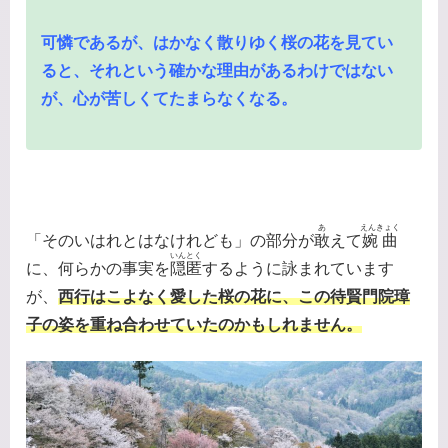
可憐であるが、はかなく散りゆく桜の花を見てい
ると、それという確かな理由があるわけではない
が、心が苦しくてたまらなくなる。
あ
えんきょく
「そのいはれとはなけれども」の部分が
敢
えて
婉曲
いんとく
に、何らかの事実を
隠匿
するように詠まれています
が、
西行はこよなく愛した桜の花に、この待賢門院璋
子の姿を重ね合わせていたのかもしれません。