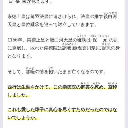
白峯陵
が見えます。
ごしらかわ
崇徳上皇は鳥羽法皇に遠ざけられ、法皇の推す
後白河
天皇と皇位継承を巡って対立していきます。
かくしつ
ほげん（ほうげん）
1156年、崇徳上皇と後白河天皇の
確執
は
保元
の乱
さぬきのくに
はいる
に発展し、敗れた崇徳院は
讃岐国
(現香川県)に
配流
の身
となります。
えんさ
いだ
そして、
怨嗟
の情を
抱
いたまま亡くなるのです。
みたま
なぐさ
あいとう
西行は生涯をかけて、この崇徳院の
御霊
を
慰
め、
哀悼
しました。
これも愛した璋子に真心を尽くすためだったのではな
いでしょうか。