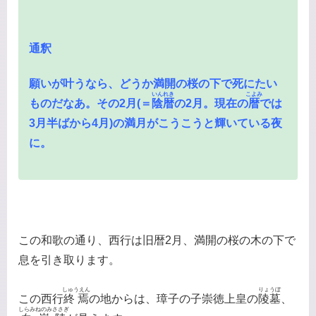
通釈
願いが叶うなら、どうか満開の桜の下で死にたい
いんれき
こよみ
ものだなあ。その2月(＝
陰暦
の2月。現在の
暦
では
3月半ばから4月)の満月がこうこうと輝いている夜
に。
この和歌の通り、西行は旧暦2月、満開の桜の木の下で
息を引き取ります。
しゅうえん
りょうぼ
この西行
終焉
の地からは、璋子の子崇徳上皇の
陵墓
、
しらみねのみささぎ