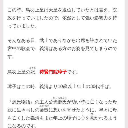
この時、鳥羽上皇は天皇を退位していたとは言え、院
政を行っていましたので、依然として強い影響力を持
っていました。
そんなある日、武士でありながら出席を許されていた
宮中の歌会で、義清はある方のお姿を見てしまうので
す。
きさき
鳥羽上皇の
妃
、
待賢門院璋子
です。
璋子はこの時、義清より10歳以上年上の30代半ば。
ひかるげんじ
『源氏物語』の主人公
光源氏
が幼い時に亡くなった母
ふじつぼ
親に生き写しの
藤壺
に想いを寄せたように、早々に母
ひ
を亡くした義清もまた年上の璋子に心を
惹
かれるよう
になるのです。