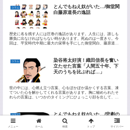
とんでもねえ奴がいた…/御堂関
コラム
白藤原道長の逸話
歴史に名を残す人には圧巻の逸話があります。人生には、誰しも
勝負に出なければならない時があります。死ぬのは一度きり。今
回は、平安時代中期に最大の栄華を手にした御堂関白、藤原道長
の逸話です。
染谷将太好演！織田信長を奮い
コラム
立たせた言葉「人間五十年、下
天のうちを比ぶれば…」
世の中には、心燃え立つ言葉、心をぽかぽか温かくする言葉、凍
てついた心を解かしてくれる言葉があります。胸に秘められたそ
れらの言葉は、いつかのタイミングにひょっこり顔を出して、私
たちの心を鼓舞してくれます。今日もあなたの心に、言葉の時限
爆弾を仕掛けます。
とんでもねえ奴がいた…/悲劇の
コラム
大詩人中原中也の逸話
メニュー
ホーム
検索
トップ
サイドバー