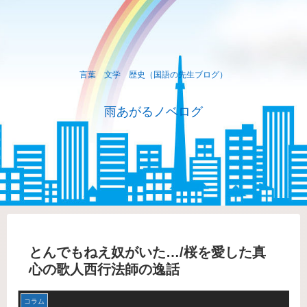
言葉 文学 歴史（国語の先生ブログ）
雨あがるノベログ
とんでもねえ奴がいた…/桜を愛した真
心の歌人西行法師の逸話
コラム