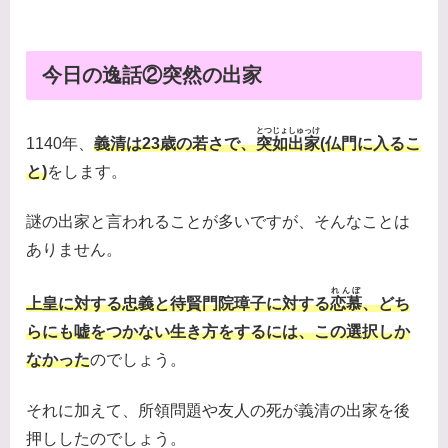
今日の逸話②突然の出家
とつじょ
しゅっけ
1140年、
義清は23歳の若さで、
突如
出家
(仏門に入るこ
と)
をします。
謎の出家と言われることが多いですが、そんなことは
ありません。
れんぼ
上皇に対する忠義と待賢門院璋子に対する
恋慕
、どち
らにも嘘をつかない生き方をするには、この選択しか
なかった
のでしょう。
それに加えて、所領問題や友人の死が義清の出家を後
押ししたのでしょう。