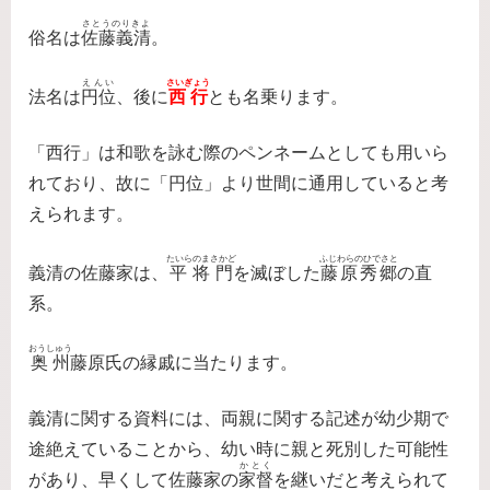
さとうのりきよ
俗名は
佐藤義清
。
えんい
さいぎょう
法名は
円位
、後に
西行
とも名乗ります。
「西行」は和歌を詠む際のペンネームとしても用いら
れており、故に「円位」より世間に通用していると考
えられます。
たいらのまさかど
ふじわらのひでさと
義清の佐藤家は、
平将門
を滅ぼした
藤原秀郷
の直
系。
おうしゅう
奥州
藤原氏の縁戚に当たります。
義清に関する資料には、両親に関する記述が幼少期で
途絶えていることから、幼い時に親と死別した可能性
かとく
があり、早くして佐藤家の
家督
を継いだと考えられて