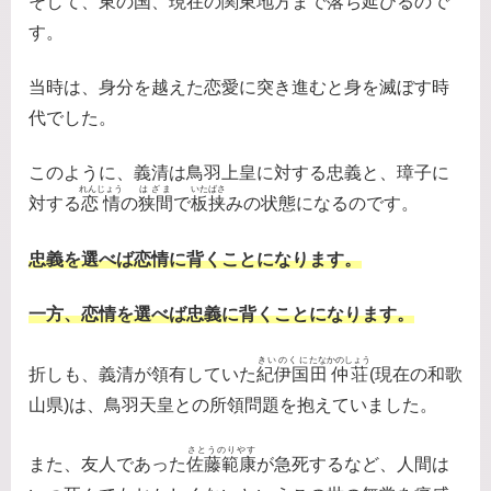
そして、
東
の国、現在の関東地方まで落ち延びるので
す。
当時は、身分を越えた恋愛に突き進むと身を滅ぼす時
代でした。
このように、義清は鳥羽上皇に対する忠義と、璋子に
れんじょう
はざま
いたばさ
対する
恋情
の
狭間
で
板挟
みの状態になるのです。
忠義を選べば恋情に背くことになります。
一方、恋情を選べば忠義に背くことになります。
きいのくに
たなかのしょう
折しも、義清が領有していた
紀伊国
田仲荘
(現在の和歌
山県)は、鳥羽天皇との所領問題を抱えていました。
さとうのりやす
また、友人であった
佐藤範康
が急死するなど、人間は