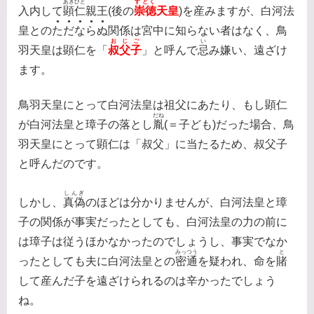
あきひと
すとく
入内して
顕仁
親王(後の
崇徳
天皇
)を産みますが、白河法
●●●●●
皇との
ただならぬ
関係は宮中に知らない者はなく、鳥
おじご
い
羽天皇は顕仁を「
叔父子
」と呼んで
忌
み嫌い、遠ざけ
ます。
鳥羽天皇にとって白河法皇は祖父にあたり、もし顕仁
だね
が白河法皇と璋子の落とし
胤
(＝子ども)だった場合、鳥
羽天皇にとって顕仁は「叔父」に当たるため、叔父子
と呼んだのです。
しんぎ
しかし、
真偽
のほどは分かりませんが、白河法皇と璋
子の関係が事実だったとしても、白河法皇の力の前に
は璋子は従うほかなかったのでしょうし、事実でなか
みっつう
と
ったとしても夫に白河法皇との
密通
を疑われ、命を
賭
して産んだ子を遠ざけられるのは辛かったでしょう
ね。