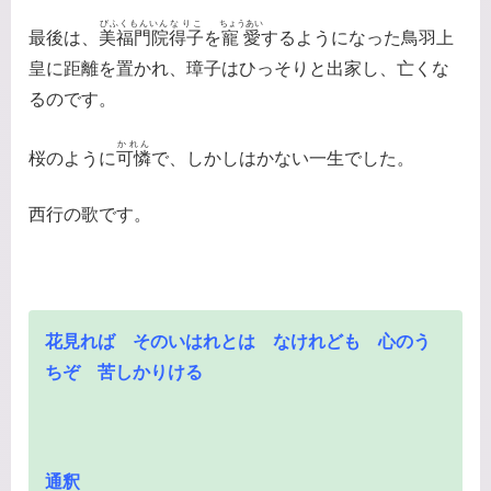
びふくもんいん
なりこ
ちょうあい
最後は、
美福門院
得子
を
寵愛
するようになった鳥羽上
皇に距離を置かれ、璋子はひっそりと出家し、亡くな
るのです。
かれん
桜のように
可憐
で、しかしはかない一生でした。
西行の歌です。
花見れば そのいはれとは なけれども 心のう
ちぞ 苦しかりける
通釈