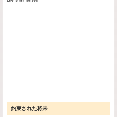
Life is immense‼
約束された将来