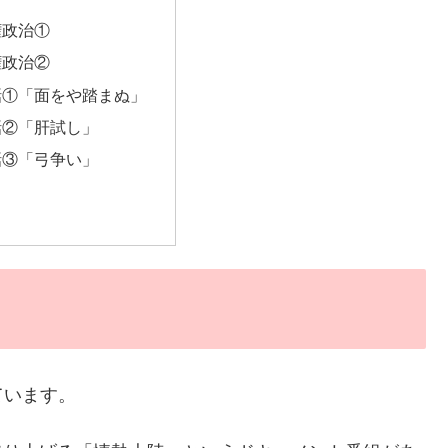
権政治①
権政治②
話①「面をや踏まぬ」
話②「肝試し」
話③「弓争い」
ています。