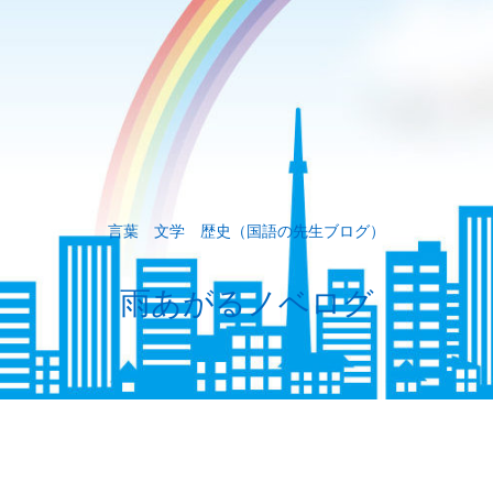
言葉 文学 歴史（国語の先生ブログ）
雨あがるノベログ