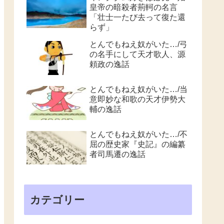
皇帝の暗殺者荊軻の名言
「壮士一たび去って復た還
らず」
とんでもねえ奴がいた…/弓
の名手にして天才歌人、源
頼政の逸話
とんでもねえ奴がいた…/当
意即妙な和歌の天才伊勢大
輔の逸話
とんでもねえ奴がいた…/不
屈の歴史家『史記』の編纂
者司馬遷の逸話
カテゴリー