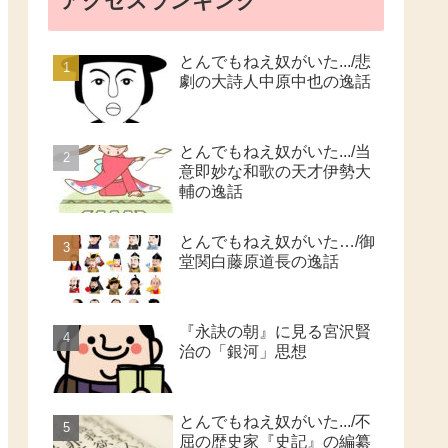
アクセスランキング
とんでもねえ奴がいた.../悲
劇の大詩人中原中也の逸話
とんでもねえ奴がいた.../当
意即妙な和歌の天才伊勢大
輔の逸話
とんでもねえ奴がいた…/御
堂関白藤原道長の逸話
『永訣の朝』に見る宮沢賢
治の「銀河」思想
とんでもねえ奴がいた.../不
屈の歴史家『史記』の編纂