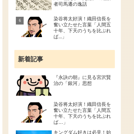
者司馬遷の逸話
染谷将太好演！織田信長を
奮い立たせた言葉「人間五
十年、下天のうちを比ぶれ
ば...」
新着記事
『永訣の朝』に見る宮沢賢
治の「銀河」思想
染谷将太好演！織田信長を
奮い立たせた言葉「人間五
十年、下天のうちを比ぶれ
ば…」
キングダム好きは必見！始