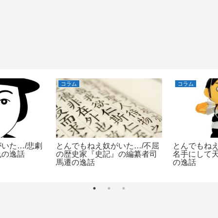
コラム
コラム
いた…/悲劇
とんでもねえ奴がいた…/不屈
とんでもねえ
也の逸話
の歴史家『史記』の編纂者司
名手にして
馬遷の逸話
の逸話