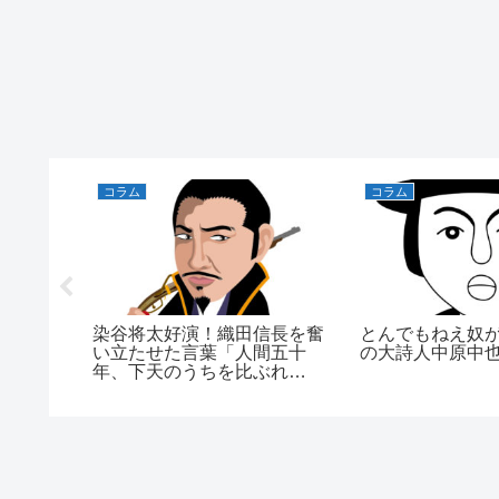
コラム
コラム
…/御堂
染谷将太好演！織田信長を奮
とんでもねえ奴が
い立たせた言葉「人間五十
の大詩人中原中
年、下天のうちを比ぶれ
ば…」