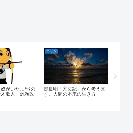
コラム
コラム
奴がいた…/弓の
鴨長明「方丈記」から考え直
兼好法
天才歌人、源頼政
す、人間の本来の生き方
する、