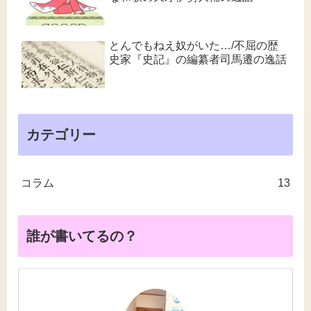
とんでもねえ奴がいた…/不屈の歴
史家『史記』の編纂者司馬遷の逸話
カテゴリー
コラム
13
誰が書いてるの？