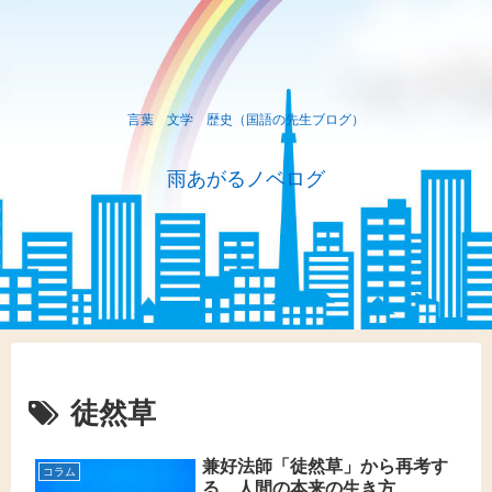
言葉 文学 歴史（国語の先生ブログ）
雨あがるノベログ
徒然草
兼好法師「徒然草」から再考す
コラム
る、人間の本来の生き方