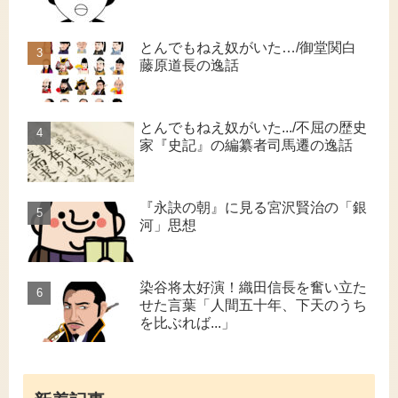
とんでもねえ奴がいた…/御堂関白
藤原道長の逸話
とんでもねえ奴がいた.../不屈の歴史
家『史記』の編纂者司馬遷の逸話
『永訣の朝』に見る宮沢賢治の「銀
河」思想
染谷将太好演！織田信長を奮い立た
せた言葉「人間五十年、下天のうち
を比ぶれば...」