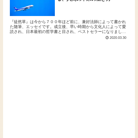
『徒然草』は今から７００年ほど前に、兼好法師によって書かれ
た随筆、エッセイです。成立後、早い時期から文化人によって愛
読され、日本最初の哲学書と目され、ベストセラーになりまし
た。相次ぐ主君の死。作者は、人間はいつ死んでもおかしくない
2020.03.30
ということを痛感します。限られた生命の中で、人間の生き方の
本来性、あるべき姿とは何なのか？『徒然草』から読み解きま
す。