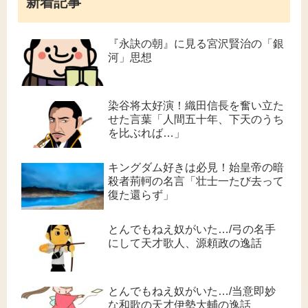
新着記事
『永訣の朝』に見る宮沢賢治の「銀
河」思想
染谷将太好演！織田信長を奮い立た
せた言葉「人間五十年、下天のうち
を比ぶれば…」
キングダム好きは必見！始皇帝の暗
殺者荊軻の名言「壮士一たび去って
復た還らず」
とんでもねえ奴がいた…/弓の名手
にして天才歌人、源頼政の逸話
とんでもねえ奴がいた…/当意即妙
な和歌の天才伊勢大輔の逸話